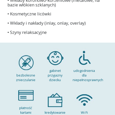
• Wkłady koronowo-korzeniowe (metalowe, na
bazie włókien szklanych)
• Kosmetyczne licówki
• Wkłady i nakłady (inlay, onlay, overlay)
• Szyny relaksacyjne
gabinet
udogodnienia
bezbolesne
przyjazny
dla
znieczulanie
dziecku
niepełnosprawnych
płatność
kartami
kredytowanie
Wi Fi